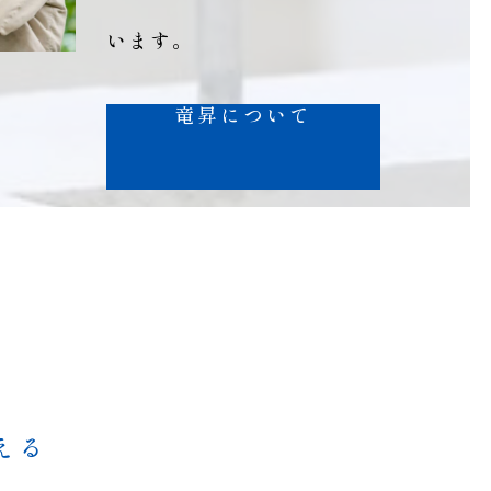
います。
竜昇について
える