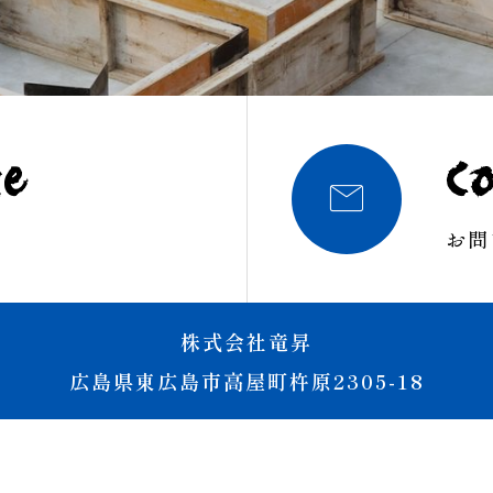
ce
Co

お問
株式会社竜昇
広島県東広島市高屋町杵原2305-18